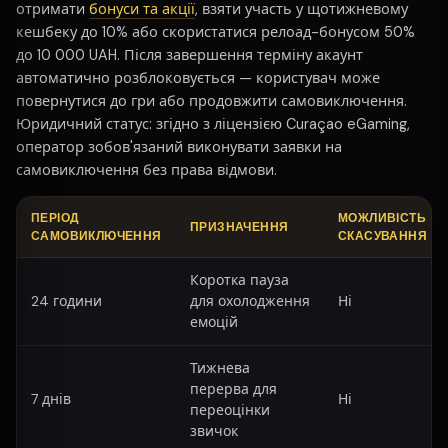
отримати
бонуси та акції
, взяти участь у щотижневому
кешбеку до 10% або скористатися релоад-бонусом 50%
до 10 000 UAH. Після завершення терміну акаунт
автоматично розблоковується — користувач може
повернутися до гри або продовжити самовиключення.
Юридичний статус: згідно з ліцензією Curaçao eGaming,
оператор зобов'язаний виконувати заявки на
самовиключення без права відмови.
ПЕРІОД
МОЖЛИВІСТЬ
ПРИЗНАЧЕННЯ
САМОВИКЛЮЧЕННЯ
СКАСУВАННЯ
Коротка пауза
24 години
для охолодження
Ні
емоцій
Тижнева
перерва для
7 днів
Ні
переоцінки
звичок