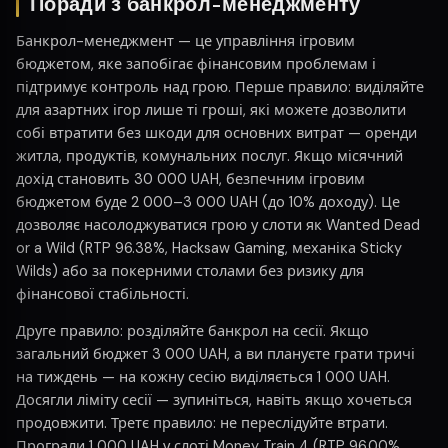
Поради з банкрол-менеджменту
Банкрол-менеджмент — це управління ігровим
бюджетом, яке запобігає фінансовим проблемам і
підтримує контроль над грою. Перше правило: виділяйте
для азартних ігор лише ті гроші, які можете дозволити
собі втратити без шкоди для основних витрат — оренди
житла, продуктів, комунальних послуг. Якщо місячний
дохід становить 30 000 UAH, безпечним ігровим
бюджетом буде 2 000–3 000 UAH (до 10% доходу). Це
дозволяє насолоджуватися грою у слоти як Wanted Dead
or a Wild (RTP 96.38%, Hacksaw Gaming, механіка Sticky
Wilds) або за покерними столами без ризику для
фінансової стабільності.
Друге правило: розділяйте банкрол на сесії. Якщо
загальний бюджет 3 000 UAH, а ви плануєте грати тричі
на тиждень — на кожну сесію виділяється 1 000 UAH.
Досягли ліміту сесії — зупиніться, навіть якщо хочеться
продовжити. Третє правило: не переслідуйте втрати.
Програли 1 000 UAH у слоті Money Train 4 (RTP 96.00%,