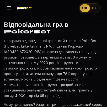
UK
RU
Відповідальна гра в
PokerBet
Програма відповідальної гри онлайн-казино PokerBet
(PokerBet Entertainment N.V., ліцензія Кюрасао
№8048/JAZ2020-013) створена для захисту гравців від
ризиків, пов'язаних з азартними іграми. З моменту
заснування сервісу у 2020 році інструменти
самоконтролю стали обов'язковою частиною ігрового
процесу — статистика показує, що 78% користувачів
встановили хоча б один ліміт. Це не просто
формальність: кожен інструмент розроблений з
урахуванням реальних потреб клієнтів, які грають у
понад 4 000 ігор від 65 провайдерів.
Чому це важливо? Азартні ігри — це розважальний сервіс,