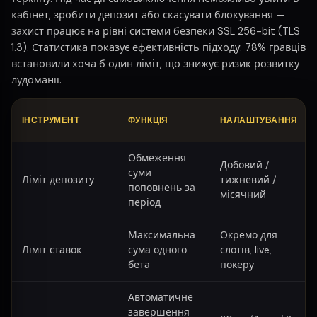
кабінет, зробити депозит або скасувати блокування —
захист працює на рівні системи безпеки SSL 256-bit (TLS
1.3). Статистика показує ефективність підходу: 78% гравців
встановили хоча б один ліміт, що знижує ризик розвитку
лудоманії.
ІНСТРУМЕНТ
ФУНКЦІЯ
НАЛАШТУВАННЯ
Обмеження
Добовий /
суми
Ліміт депозиту
тижневий /
поповнень за
місячний
період
Максимальна
Окремо для
Ліміт ставок
сума одного
слотів, live,
бета
покеру
Автоматичне
завершення