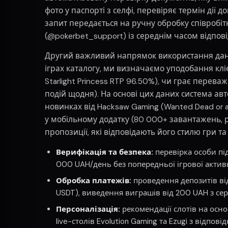
фото у паспорті з селфі, перевіряє термін дії 
запит передається на ручну обробку співробітн
(@pokerbet_support) із середнім часом відпові
Другий важливий напрямок використання даних
іграх каталогу, ми визначаємо уподобання кліє
Starlight Princess RTP 96.50%), чи грає перева
подій щодня). На основі цих даних система ав
новинках від Hacksaw Gaming (Wanted Dead or a
у мобільному додатку (80 000+ завантажень, р
пропозиції, які відповідають його стилю гри та 
Верифікація та безпека:
перевірка особи під
000 UAH/день без попередньої ігрової актив
Обробка платежів:
проведення депозитів від 
USDT), виведення виграшів від 200 UAH з сер
Персоналізація:
рекомендації слотів на основ
live-столів Evolution Gaming та Ezugi з відпов