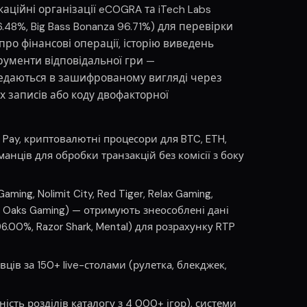
ційні організації eCOGRA та iTech Labs
.48%, Big Bass Bonanza 96.71%) для перевірки
про фінансові операції, історію виведень
трументи відповідальної гри —
ередаються в зашифрованому вигляді через
их записів або коду двофакторної
e Pay, криптовалютні процесори для BTC, ETH,
анців для обробки транзакцій без комісії з боку
aming, Nolimit City, Red Tiger, Relax Gaming,
, 3 Oaks Gaming) — отримують знеособлені дані
96.00%, Razor Shark, Mental) для розрахунку RTP
авців за 150+ live-столами (рулетка, блекджек,
ість розділів каталогу з 4 000+ ігор), системи