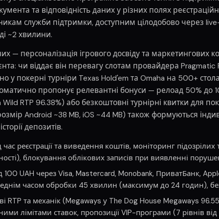
документа та відповідність даних у різних полях реєстраці
икам служби підтримки, доступним цілодобово через live-ч
ді ~2 хвилини.
 — персоналізація ігрового досвіду та маркетингових ком
нта: чи віддає він перевагу слотам провайдера Pragmatic P
жно у покерні турніри Texas Hold'em та Omaha на 500+ стола
томатично пропонує релевантні бонуси — релоад 50% до 10
 Wild RTP 96.38%) або безкоштовні турнірні квитки для по
озмір Android ~38 MB, iOS ~44 MB) також формуються інди
історії депозитів.
 час реєстрації та виведення коштів, моніторинг підозріли
ності), блокування облікових записів при виявленні поруш
100 UAH через Visa, Mastercard, Monobank, ПриватБанк, Apple
еднім часом обробки 45 хвилин (максимум до 24 годин), без 
і RTP та механік (Megaways у The Dog House Megaways 96.55%,
ідними лімітами ставок, пропозиції VIP-програми (7 рівнів від