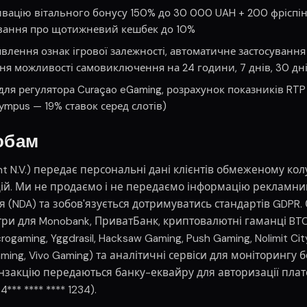
ивацію вітального бонусу 150% до 30 000 UAH + 200 фріспіні
мування про щотижневий кешбек до 10%
лення ознак ігрової залежності, автоматичне застосування лі
ння можливості самовиключення на 24 години, 7 днів, 30 дн
ля регулятора Curaçao eGaming, розрахунок показників RTP у 
lympus — 19% ставок серед слотів)
обам
nt N.V.) передає персональні дані клієнтів обмеженому ко
кцій. Ми не продаємо і не передаємо інформацію рекламн
NDA) та зобов'язується дотримуватись стандартів GDPR. Осн
нтри для Monobank, ПриватБанк, криптовалютні гаманці BTC
rogaming, Yggdrasil, Hacksaw Gaming, Push Gaming, Nolimit Cit
ic Gaming, Vivo Gaming) та аналітичні сервіси для моніторин
анзакцію передаються банку-еквайру для авторизації пла
** **** **** 1234).