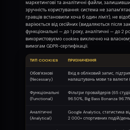
маркетингові та аналітичні файли, залишивши
зручність користування: система не запам'ятає
гравців встановили хоча б один ліміт), не відо
варіюється від сесійних (видаляються після зак
функціональні — до 1 року, аналітичні — до 2 
використовуємо cookies виключно на власному 
вимогам GDPR-сертифікації.
ТИП COOKIES
ПРИЗНАЧЕННЯ
Обов'язкові
Вхід в обліковий запис, підтр
(Necessary)
налаштувань мови та валюти (
Функціональні
Фільтри провайдерів (65 студій
(Functional)
96.50%, Big Bass Bonanza 96.71%
Аналітичні
Google Analytics, статистика ві
(Analytical)
2 000+ спортивних подій/день)