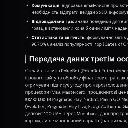
Комунікація:
відправка email-листів про акт
необхідність відіграти вейджер x30, інфор
Відповідальна гра:
аналіз поведінки для вияв
гравців встановили хоча б один ліміт), нада
Статистика та звітність:
формування звітів д
96.70%), аналіз популярності ігор (Gates of O
Передача даних третім ос
Онлайн-казино PokerBet (PokerBet Entertainme
ігрового сайту та обробку фінансових транза
отримувач підписує угоду про нерозголошення (
процесори (Visa, Mastercard, процесингові це
включаючи Pragmatic Play, NetEnt, Play'n GO, Mic
(Evolution, Pragmatic Play Live, Ezugi, Authent
депозит 100 UAH через Monobank, дані про тр
картки, лише маскований варіант (наприклад, 4*