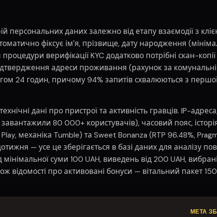
й персональних даних залежно від етапу взаємодії з клієнт
оматично фіксує ім'я, прізвище, дату народження (мінімал
роцедури верифікації KYC додатково потрібні скан-копії
ідтвердження адреси проживання (рахунок за комунальні 
гом 24 годин, причому 94% запитів схвалюються з першої
технічні дані про пристрої та активність гравців. IP-адрес
й завантажили 80 000+ користувачів), часовий пояс, історія
Play, механіка Tumble) та Sweet Bonanza (RTP 96.48%, Pragmat
тижня — усе це зберігається в базі даних для аналізу пов
 мінімальної суми 100 UAH, виведень від 200 UAH, вибрані п
акож відомості про активовані бонуси — вітальний пакет 1
МЕТА З