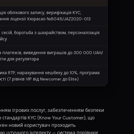
ція облікового запису, верифікація KYC,
ання ліцензії Кюрасао №8048/JAZ2020-013
 сесій, боротьба з шахрайством, персоналізація
йсу
 платежів, виведення виграшів до 300 000 UAH/
віти для регулятора
ика RTP, нарахування кешбеку до 10%, програма
ті (7 рівнів VIP від Newcomer до Elite)
анням ігрових послуг, забезпеченням безпеки
 стандартів KYC (Know Your Customer), що
ожен новий користувач проходить
ою штучного інтелекту — система порівнює