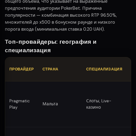
общего объёма, что указывает на выраженные
предпочтения аудитории PokerBet. Причина
популярности — комбинация высокого RTP 96.50%,
множителей до x500 в бонусном раунде и низкого
порога входа (минимальная ставка 0.20 UAH).
Топ-провайдеры: география и
специализация
Т
ПРОВАЙДЕР
СТРАНА
СПЕЦИАЛИЗАЦИЯ
В 
P
Ga
Ol
Pragmatic
Слоты, Live-
S
Мальта
Play
казино
Bo
Ba
Bo
St