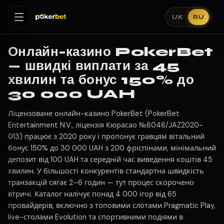
UK
RU
Онлайн-казино PokerBet
— швидкі виплати за 45
хвилин та бонус 150% до
30 000 UAH
Ліцензоване онлайн-казино PokerBet (PokerBet
Entertainment N.V., ліцензія Кюрасао №8048/JAZ2020-
013) працює з 2020 року і пропонує гравцям вітальний
бонус 150% до 30 000 UAH з 200 фріспінами, мінімальний
депозит від 100 UAH та середній час виведення коштів 45
хвилин. У більшості конкурентів стандартна швидкість
транзакцій сягає 2–6 годин — тут процес скорочено
втричі. Каталог налічує понад 4 000 ігор від 65
провайдерів, включно з топовими слотами Pragmatic Play,
live-столами Evolution та спортивними подіями в