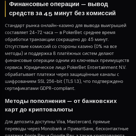
Финансовые операции — вывод
средств за 45 минут без комиссий
Стандарт рынка онлайн-казино для вывода выигрышей
составляет 24-72 часа — в PokerBet среднее время
обработки транзакции сокращено до 45 минут.
Отсутствие комиссий со стороны казино (0% на все
методы) и поддержка 8 платёжных систем делают
финансовые операции одним из ключевых преимуществ
сервиса. Юридическое лицо PokerBet Entertainment N.V.
обрабатывает платежи через защищённые каналы с
шифрованием SSL 256-bit (TLS 1.3), что подтверждено
сертификатами GDPR-compliant.
Методы пополнения — от банковских
карт до криптовалюты
Для депозита доступны Visa, Mastercard, прямые
переводы через Monobank и ПриватБанк, бесконтактные
платежи Apple Pay и Google Pay, а также криптовалюта