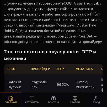
случайных чисел в лабораториях eCOGRA или iTech Labs
— документы доступны в футере сайта. Что касается
фильтрации: в каталоге работает сортировка по RTP (от
низкого к высокому и наоборот), волатильности (низкая,
средняя, высокая), механикам (Megaways, Cluster Pays,
Hold & Spin) и наличию бонусной покупки. Такая
детализация редка для операторов уровня PokerBet —
обычно доступен лишь поиск по названию и провайдеру.
Топ-10 слотов по популярности: RTP и
механики
СЛОТ
ПРОВАЙДЕР
RTP
МЕХАНИКА
ОС
Мн
Gates of
Pragmatic
Tumble,
96.50%
x50
Olympus
Play
множители
фр
Cluster
Sweet
Pragmatic
Пок
ГЛАВНАЯ
АВТОМАТЫ
БОНУСЫ
СТАВКИ
ВХОД
96.48%
Pays,