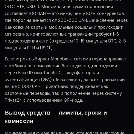
(BTC, ETH, USDT). Минимальная сумма пополнения
составляет 100 UAH — это ниже, чем у 80% конкурентов,
где порог начинается от 200-300 UAH. Зачисление через
банковские карты и мобильные кошельки происходит
мгновенно, криптовалютные транзакции требуют 1-3
подтверждения сети (в среднем 10-15 минут для BTC, 2-5
минут для ETH и USDT).
Если игрок выбирает Monobank, система перенаправляет
в мобильное приложение банка для подтверждения
через Face ID или Touch ID — двухфакторная
аутентификация (2FA) обязательна для всех транзакций
выше 5 000 UAH. ПриватБанк поддерживает как
карточные переводы, так и пополнение через систему
Privat24 с использованием QR-кода.
Вывод средств — лимиты, сроки и
комиссии
Минимальная сумма для вывода установлена на уровне