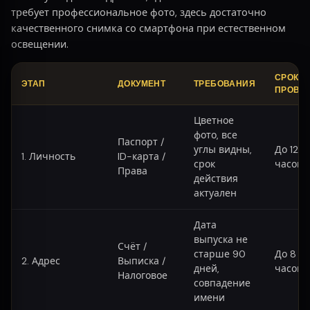
требует профессиональное фото, здесь достаточно
качественного снимка со смартфона при естественном
освещении.
СРОК
ЭТАП
ДОКУМЕНТ
ТРЕБОВАНИЯ
ПРОВЕ
Цветное
фото, все
Паспорт /
углы видны,
До 12
1. Личность
ID-карта /
срок
часов
Права
действия
актуален
Дата
выпуска не
Счёт /
старше 90
До 8
2. Адрес
Выписка /
дней,
часов
Налоговое
совпадение
имени