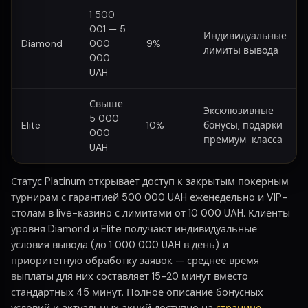
1 500
001 — 5
Индивидуальные
Diamond
000
9%
лимиты вывода
000
UAH
Свыше
Эксклюзивные
5 000
Elite
10%
бонусы, подарки
000
премиум-класса
UAH
Статус Platinum открывает доступ к закрытым покерным
турнирам с гарантией 500 000 UAH еженедельно и VIP-
столам в live-казино с лимитами от 10 000 UAH. Клиенты
уровня Diamond и Elite получают индивидуальные
условия вывода (до 1 000 000 UAH в день) и
приоритетную обработку заявок — среднее время
выплаты для них составляет 15-20 минут вместо
стандартных 45 минут. Полное описание бонусных
условий и актуальных акций доступно на
странице