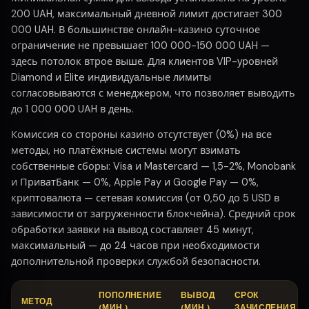
200 UAH, максимальный дневной лимит достигает 300
000 UAH. В большинстве онлайн-казино суточное
ограничение не превышает 100 000-150 000 UAH —
здесь потолок втрое выше. Для клиентов VIP-уровней
Diamond и Elite индивидуальные лимиты
согласовываются с менеджером, что позволяет выводить
до 1 000 000 UAH в день.
Комиссия со стороны казино отсутствует (0%) на все
методы, но платёжные системы могут взимать
собственные сборы: Visa и Mastercard — 1,5-2%, Monobank
и ПриватБанк — 0%, Apple Pay и Google Pay — 0%,
криптовалюта — сетевая комиссия (от 0,50 до 5 USD в
зависимости от загруженности блокчейна). Средний срок
обработки заявки на вывод составляет 45 минут,
максимальный — до 24 часов при необходимости
дополнительной проверки службой безопасности.
ПОПОЛНЕНИЕ
ВЫВОД
СРОК
МЕТОД
(МИН.)
(МИН.)
ЗАЧИСЛЕНИЯ