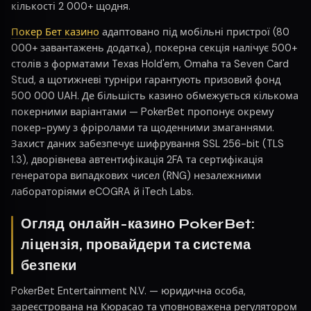
кількості 2 000+ щодня.
Покер Бет казино
адаптовано під мобільні пристрої (80
000+ завантажень додатка), покерна секція налічує 500+
столів з форматами Texas Hold'em, Omaha та Seven Card
Stud, а щотижневі турніри гарантують призовий фонд
500 000 UAH. Де більшість казино обмежується кількома
покерними варіантами — PokerBet пропонує окрему
покер-руму з фріролами та щоденними змаганнями.
Захист даних забезпечує шифрування SSL 256-bit (TLS
1.3), дворівнева автентифікація 2FA та сертифікація
генератора випадкових чисел (RNG) незалежними
лабораторіями eCOGRA й iTech Labs.
Огляд онлайн-казино PokerBet:
ліцензія, провайдери та система
безпеки
PokerBet Entertainment N.V. — юридична особа,
зареєстрована на Кюрасао та уповноважена регулятором