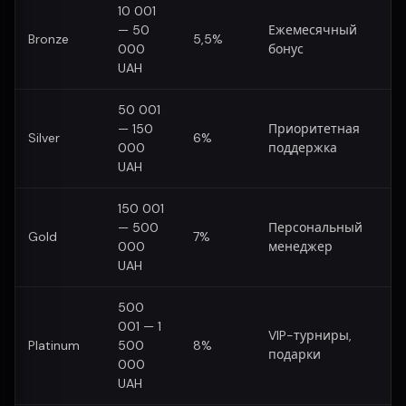
10 001
— 50
Ежемесячный
Bronze
5,5%
000
бонус
UAH
50 001
— 150
Приоритетная
Silver
6%
000
поддержка
UAH
150 001
— 500
Персональный
Gold
7%
000
менеджер
UAH
500
001 — 1
VIP-турниры,
Platinum
500
8%
подарки
000
UAH