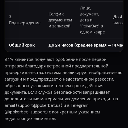
Лицо,
Селфи с
документ,
3.
До 4
документом
дата и
Подтверждение
часов
и запиской
"PokerBet" в
одном кадре
Общий срок
До 24 часов (среднее время — 14 часо
94% клиентов получают одобрение после первой
отправки благодаря встроенной предварительной
проверке качества: система анализирует изображение до
загрузки и предупреждает о недостаточной резкости,
обрезанных углах или истёкшем сроке действия
документа. Если служба безопасности запрашивает
дополнительные материалы, уведомление приходит на
email (
support@pokerbet.ua
) и в Telegram
(@pokerbet_support) с конкретным указанием
недостающих элементов.