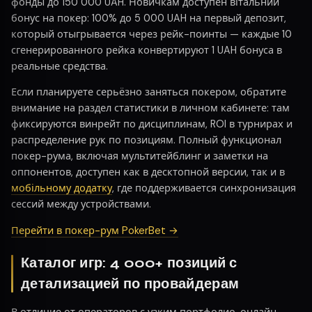
фонды до 150 000 UAH. Новичкам доступен вітальний
бонус на покер: 100% до 5 000 UAH на первый депозит,
который отыгрывается через рейк-поинты — каждые 10
сгенерированного рейка конвертируют 1 UAH бонуса в
реальные средства.
Если планируете серьёзно заняться покером, обратите
внимание на раздел статистики в личном кабинете: там
фиксируются винрейт по дисциплинам, ROI в турнирах и
распределение рук по позициям. Полный функционал
покер-рума, включая мультитейблинг и заметки на
оппонентов, доступен как в десктопной версии, так и в
мобільному додатку
, где поддерживается синхронизация
сессий между устройствами.
Перейти в покер-рум PokerBet →
Каталог игр: 4 000+ позиций с
детализацией по провайдерам